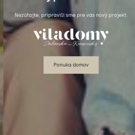
Projekt Viladomy
Záhorská -
vypredané
Nezúfajte, pripravili sme pre vás nový projekt.
Ponuka domov